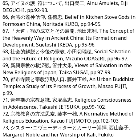
65, アイヌの
護符
について, 出口榮二, Ainu Amulets, Eiji
DEGUCHI, pp.92-93.
66, 台湾の竈神信仰, 窪徳忠, Belief in Kitchen Stove Gods in
Formosan China, Noritada KUBO, pp.94-95.
67, 「天道」観の成立とその展開, 池田末利, The Concept of
the Heavenly Way in Ancient China: Its Formation and
Development, Suetoshi IKEDA, pp.95-96.
68, 社会的解脱と今後の宗教, 小田切瑞穂, Social Salvation
and the Future of Religion, Mizuho ODAGIRI, pp.96-97.
69, 新興宗教の救済観, 管井大果, Views of Salvation in the
New Religions of Japan, Taika SUGAI, pp.97-99.
70, 都市寺院と宗教浮動人口, 藤井正雄, An Urban Buddhist
Temple: a Study of its Process of Growth, Masao FUJII,
p.99.
71, 青年期の宗教意識, 家塚高志, Religious Consciousness
in Adolescence, Takashi IETSUKA, pp.99-102.
72, 宗教教育の方法思索, 藤本一雄, A Normative Method of
Religious Education, Kazuo FUJIMOTO, pp.102-103.
73, シスター･ニヴェーディターとカーリー崇拝, 西山蕗子,
Margaret Noble and her Worship of Kali, Fukiko