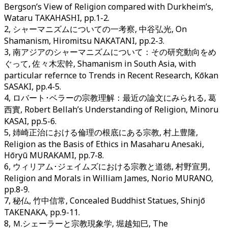
Bergson’s View of Religion compared with Durkheim’s,
Wataru TAKAHASHI, pp.1-2.
2, シャーマニズムについての一考察, 中谷弘光, On
Shamanism, Hiromitsu NAKATANI, pp.2-3.
3, 南アジアのシャーマニズムについて：その研究動向をめ
ぐって, 佐々木宏幹, Shamanism in South Asia, with
particular refernce to Trends in Recent Research, Kōkan
SASAKI, pp.4-5.
4, ロバート･ベラーの宗教理解：最近の論文にみられる, 葛
西實, Robert Bellah’s Understanding of Religion, Minoru
KASAI, pp.5-6.
5, 姉崎正治における倫理の根底にある宗教, 村上豊隆,
Religion as the Basis of Ethics in Masaharu Anesaki,
Hōryū MURAKAMI, pp.7-8.
6, ウィリアム･ジェイムズにおける宗教と道徳, 村野宣男,
Religion and Morals in William James, Norio MURANO,
pp.8-9.
7, 秘仏, 竹中信常, Concealed Buddhist Statues, Shinjō
TAKENAKA, pp.9-11.
8, Ｍ.シェーラーと宗教現象学, 堀越知巳, The