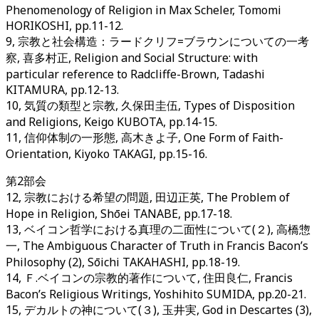
Phenomenology of Religion in Max Scheler, Tomomi
HORIKOSHI, pp.11-12.
9, 宗教と社会構造：ラードクリフ=ブラウンについての一考
察, 喜多村正, Religion and Social Structure: with
particular reference to Radcliffe-Brown, Tadashi
KITAMURA, pp.12-13.
10, 気質の類型と宗教, 久保田圭伍, Types of Disposition
and Religions, Keigo KUBOTA, pp.14-15.
11, 信仰体制の一形態, 高木きよ子, One Form of Faith-
Orientation, Kiyoko TAKAGI, pp.15-16.
第2部会
12, 宗教における希望の問題, 田辺正英, The Problem of
Hope in Religion, Shōei TANABE, pp.17-18.
13, ベイコン哲学における真理の二面性について(２), 高橋惣
一, The Ambiguous Character of Truth in Francis Bacon’s
Philosophy (2), Sōichi TAKAHASHI, pp.18-19.
14, Ｆ.ベイコンの宗教的著作について, 住田良仁, Francis
Bacon’s Religious Writings, Yoshihito SUMIDA, pp.20-21.
15, デカルトの神について(３), 玉井実, God in Descartes (3),