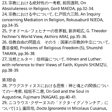
23, 宗教における絶対性の一考察, 前田護郎, On
Absoluteness in Religion, Gorō MAEDA, pp.32-34.
24, 宗教における中について, 仁戸田六三郎, An Inquiry
concerning Mediation in Religion, Rokusaburō NIEDA,
pp.34-35.
25, テオドール･フェヒナーの世界観, 新井昭広, G. Theodor
Fechner’s World View, Akihiro ARAI, pp.35-36.
26, 信教自由の問題点 その５：国家の宗教的中立について,
鷹谷俊昭, Problems of Religious Freedom (5), Shunshō
TAKAYA, pp.36-38.
27, 法然とルター：信仰論について, Hōnen and Luther:
with reference to their Views of Faith, Kiyoshi SHIMIZU,
pp.38-39.
第3部会
28, アウグスティヌスにおける思惟：神と魂との関係につい
ての一考察, 稲垣不二麿, On God and the Soul in
Augustine, Fujimaro INAGAKI, pp.40-41.
29, ニコラウス･クザーヌスの「ドクタ･イグノランチア」に
ついて(１), 薗田坦,
Docta Ignorantia
in Micolaus Cusanus,