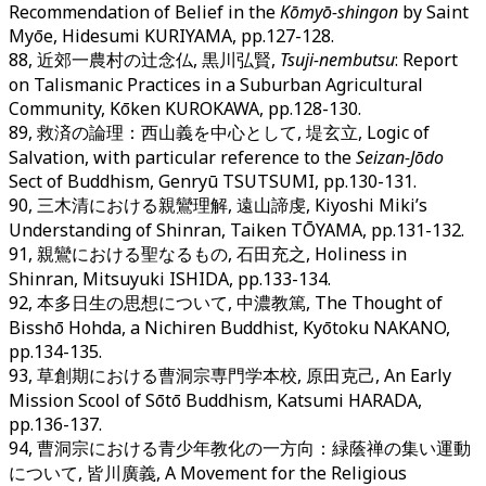
Recommendation of Belief in the
Kōmyō-shingon
by Saint
Myōe, Hidesumi KURIYAMA, pp.127-128.
88, 近郊一農村の辻念仏, 黒川弘賢,
Tsuji-nembutsu
: Report
on Talismanic Practices in a Suburban Agricultural
Community, Kōken KUROKAWA, pp.128-130.
89, 救済の論理：西山義を中心として, 堤玄立, Logic of
Salvation, with particular reference to the
Seizan-Jōdo
Sect of Buddhism, Genryū TSUTSUMI, pp.130-131.
90, 三木清における親鸞理解, 遠山諦虔, Kiyoshi Miki’s
Understanding of Shinran, Taiken TŌYAMA, pp.131-132.
91, 親鸞における聖なるもの, 石田充之, Holiness in
Shinran, Mitsuyuki ISHIDA, pp.133-134.
92, 本多日生の思想について, 中濃教篤, The Thought of
Bisshō Hohda, a Nichiren Buddhist, Kyōtoku NAKANO,
pp.134-135.
93, 草創期における曹洞宗専門学本校, 原田克己, An Early
Mission Scool of Sōtō Buddhism, Katsumi HARADA,
pp.136-137.
94, 曹洞宗における青少年教化の一方向：緑蔭禅の集い運動
について, 皆川廣義, A Movement for the Religious