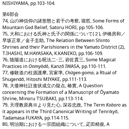
NISHIYAMA, pp.103-104.
第6部会
74, 山の神信仰の諸形態と若干の考察, 堀哲, Some Forms of
Mountain God Belief, Satoru HORI, pp.105-106.
75, 大和における氏神と氏子の関係について(２), 伊橋房和／
早坂正章／金子圭助, The Relation Between Shinto
Shrines and their Parishioners in the Yamato District (2),
T.IHASHI, M.HAYASAKA, K.KANEKO, pp.106-109.
76, 陰陽道における呪法二･三, 岩佐貫三, Some Magical
Practices in
Onmyōdō
, Kanzō IWASA, pp.110-111.
77, 修験道の柱源護摩, 宮家準,
Chūgen-goma
, a Rtual of
Shugendō, Hitoshi MIYAKE, pp.111-113.
78, 大倭神社註進状成立の疑点, 椿實, A Question
concerning the Formation of a Manuscript of Ōyamato
Shrine, Minoru TSUBAKI, pp.113-114.
79, 天理教原典Ⅲより見た心, 深谷忠政, The Term
Koboro
as
it appears in the Third Canonical Writing of Tenrikyō,
Tadamasa FUKAYA, pp.114-115.
80, 明治期における一宗団組織について, 疋田精俊, A