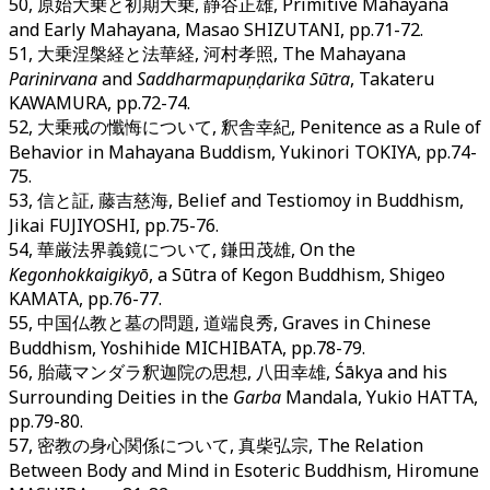
50, 原始大乗と初期大乗, 静谷正雄, Primitive Mahayana
and Early Mahayana, Masao SHIZUTANI, pp.71-72.
51, 大乗涅槃経と法華経, 河村孝照, The Mahayana
Parinirvana
and
Saddharmapuṇḍarika Sūtra
, Takateru
KAWAMURA, pp.72-74.
52, 大乗戒の懺悔について, 釈舎幸紀, Penitence as a Rule of
Behavior in Mahayana Buddism, Yukinori TOKIYA, pp.74-
75.
53, 信と証, 藤吉慈海, Belief and Testiomoy in Buddhism,
Jikai FUJIYOSHI, pp.75-76.
54, 華厳法界義鏡について, 鎌田茂雄, On the
Kegonhokkaigikyō
, a Sūtra of Kegon Buddhism, Shigeo
KAMATA, pp.76-77.
55, 中国仏教と墓の問題, 道端良秀, Graves in Chinese
Buddhism, Yoshihide MICHIBATA, pp.78-79.
56, 胎蔵マンダラ釈迦院の思想, 八田幸雄, Śākya and his
Surrounding Deities in the
Garba
Mandala, Yukio HATTA,
pp.79-80.
57, 密教の身心関係について, 真柴弘宗, The Relation
Between Body and Mind in Esoteric Buddhism, Hiromune