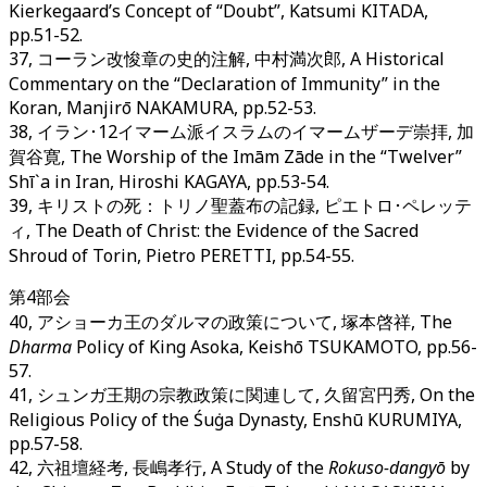
Kierkegaard’s Concept of “Doubt”, Katsumi KITADA,
pp.51-52.
37, コーラン改悛章の史的注解, 中村満次郎, A Historical
Commentary on the “Declaration of Immunity” in the
Koran, Manjirō NAKAMURA, pp.52-53.
38, イラン･12イマーム派イスラムのイマームザーデ崇拝, 加
賀谷寛, The Worship of the Imām Zāde in the “Twelver”
Shī`a in Iran, Hiroshi KAGAYA, pp.53-54.
39, キリストの死：トリノ聖蓋布の記録, ピエトロ･ペレッテ
ィ, The Death of Christ: the Evidence of the Sacred
Shroud of Torin, Pietro PERETTI, pp.54-55.
第4部会
40, アショーカ王のダルマの政策について, 塚本啓祥, The
Dharma
Policy of King Asoka, Keishō TSUKAMOTO, pp.56-
57.
41, シュンガ王期の宗教政策に関連して, 久留宮円秀, On the
Religious Policy of the Śuṅga Dynasty, Enshū KURUMIYA,
pp.57-58.
42, 六祖壇経考, 長嶋孝行, A Study of the
Rokuso-dangyō
by