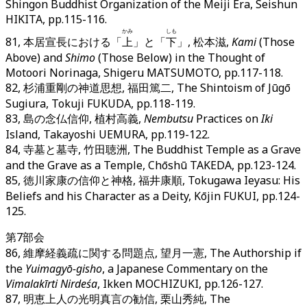
Shingon Buddhist Organization of the Meiji Era, Seishun
HIKITA, pp.115-116.
かみ
しも
81, 本居宣長における「
上
」と「
下
」, 松本滋,
Kami
(Those
Above) and
Shimo
(Those Below) in the Thought of
Motoori Norinaga, Shigeru MATSUMOTO, pp.117-118.
82, 杉浦重剛の神道思想, 福田篤二, The Shintoism of Jūgō
Sugiura, Tokuji FUKUDA, pp.118-119.
83, 島の念仏信仰, 植村高義,
Nembutsu
Practices on
Iki
Island, Takayoshi UEMURA, pp.119-122.
84, 寺墓と墓寺, 竹田聴洲, The Buddhist Temple as a Grave
and the Grave as a Temple, Chōshū TAKEDA, pp.123-124.
85, 徳川家康の信仰と神格, 福井康順, Tokugawa Ieyasu: His
Beliefs and his Character as a Deity, Kōjin FUKUI, pp.124-
125.
第7部会
86, 維摩経義疏に関する問題点, 望月一憲, The Authorship if
the
Yuimagyō-gisho
, a Japanese Commentary on the
Vimalakīrti Nirdeśa
, Ikken MOCHIZUKI, pp.126-127.
87, 明恵上人の光明真言の勧信, 栗山秀純, The