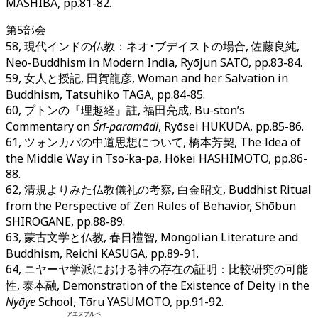
MASHIBA, pp.81-82.
第5部会
58, 現代インドの仏教：ネオ･ブデイストの場合, 佐藤良純,
Neo-Buddhism in Modern India, Ryōjun SATŌ, pp.83-84.
59, 女人と授記, 田賀龍彦, Woman and her Salvation in
Buddhism, Tatsuhiko TAGA, pp.84-85.
60, プトンの『理趣経』註, 福田亮成, Bu-ston’s
Commentary on
Śrī-paramādi
, Ryōsei HUKUDA, pp.85-86.
61, ツォンカパの中道思想について, 橋本芳契, The Idea of
the Middle Way in Tsoṅ-ka-pa, Hōkei HASHIMOTO, pp.86-
88.
62, 清規よりみた仏教儀礼の考察, 白金昭文, Buddhist Ritual
from the Perspective of Zen Rules of Behavior, Shōbun
SHIROGANE, pp.88-89.
63, 蒙古文学と仏教, 春日禮智, Mongolian Literature and
Buddhism, Reichi KASUGA, pp.89-91.
64, ニヤーヤ学派における神の存在の証明：比較研究の可能
性, 泰本融, Demonstration of the Existence of Deity in the
Nyāye
School, Tōru YASUMOTO, pp.91-92.
アエヌプルペ