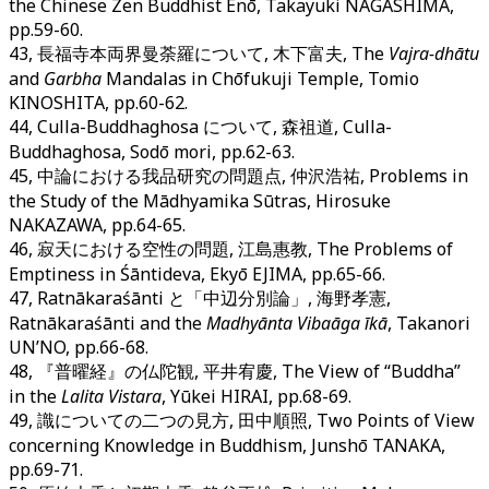
the Chinese Zen Buddhist Enō, Takayuki NAGASHIMA,
pp.59-60.
43, 長福寺本両界曼荼羅について, 木下富夫, The
Vajra-dhātu
and
Garbha
Mandalas in Chōfukuji Temple, Tomio
KINOSHITA, pp.60-62.
44, Culla-Buddhaghosa について, 森祖道, Culla-
Buddhaghosa, Sodō mori, pp.62-63.
45, 中論における我品研究の問題点, 仲沢浩祐, Problems in
the Study of the Mādhyamika Sūtras, Hirosuke
NAKAZAWA, pp.64-65.
46, 寂天における空性の問題, 江島惠教, The Problems of
Emptiness in Śāntideva, Ekyō EJIMA, pp.65-66.
47, Ratnākaraśānti と「中辺分別論」, 海野孝憲,
Ratnākaraśānti and the
Madhyānta Vibaāga īkā
, Takanori
UN’NO, pp.66-68.
48, 『普曜経』の仏陀観, 平井宥慶, The View of “Buddha”
in the
Lalita Vistara
, Yūkei HIRAI, pp.68-69.
49, 識についての二つの見方, 田中順照, Two Points of View
concerning Knowledge in Buddhism, Junshō TANAKA,
pp.69-71.