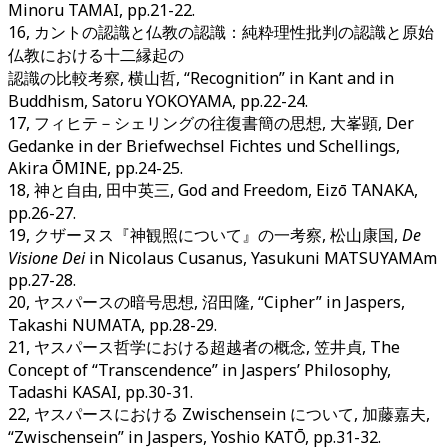
Minoru TAMAI, pp.21-22.
16, カントの認識と仏教の認識：純粋理性批判の認識と原始
仏教における十二縁起の
認識の比較考察, 横山哲, “Recognition” in Kant and in
Buddhism, Satoru YOKOYAMA, pp.22-24.
17, フィヒテ－シェリングの往復書簡の思想, 大峯顕, Der
Gedanke in der Briefwechsel Fichtes und Schellings,
Akira ŌMINE, pp.24-25.
18, 神と自由, 田中英三, God and Freedom, Eizō TANAKA,
pp.26-27.
19, クザーヌス『神観照について』の一考察, 松山康国,
De
Visione Dei
in Nicolaus Cusanus, Yasukuni MATSUYAMAm
pp.27-28.
20, ヤスパースの暗号思想, 沼田隆, “Cipher” in Jaspers,
Takashi NUMATA, pp.28-29.
21, ヤスパース哲学における超越者の概念, 笠井貞, The
Concept of “Transcendence” in Jaspers’ Philosophy,
Tadashi KASAI, pp.30-31.
22, ヤスパースにおける Zwischensein について, 加藤嘉夫,
“Zwischensein” in Jaspers, Yoshio KATŌ, pp.31-32.