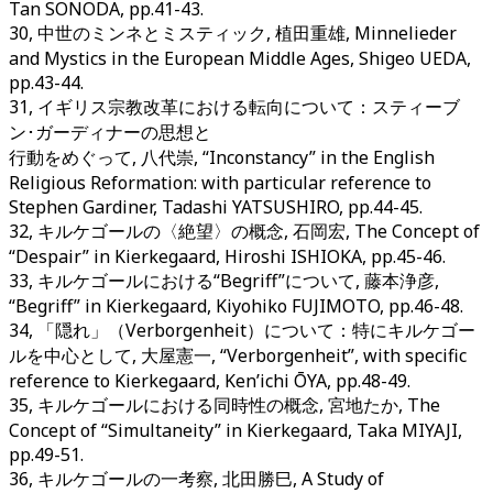
Tan SONODA, pp.41-43.
30, 中世のミンネとミスティック, 植田重雄, Minnelieder
and Mystics in the European Middle Ages, Shigeo UEDA,
pp.43-44.
31, イギリス宗教改革における転向について：スティーブ
ン･ガーディナーの思想と
行動をめぐって, 八代崇, “Inconstancy” in the English
Religious Reformation: with particular reference to
Stephen Gardiner, Tadashi YATSUSHIRO, pp.44-45.
32, キルケゴールの〈絶望〉の概念, 石岡宏, The Concept of
“Despair” in Kierkegaard, Hiroshi ISHIOKA, pp.45-46.
33, キルケゴールにおける“Begriff”について, 藤本浄彦,
“Begriff” in Kierkegaard, Kiyohiko FUJIMOTO, pp.46-48.
34, 「隠れ」（Verborgenheit）について：特にキルケゴー
ルを中心として, 大屋憲一, “Verborgenheit”, with specific
reference to Kierkegaard, Ken’ichi ŌYA, pp.48-49.
35, キルケゴールにおける同時性の概念, 宮地たか, The
Concept of “Simultaneity” in Kierkegaard, Taka MIYAJI,
pp.49-51.
36, キルケゴールの一考察, 北田勝巳, A Study of