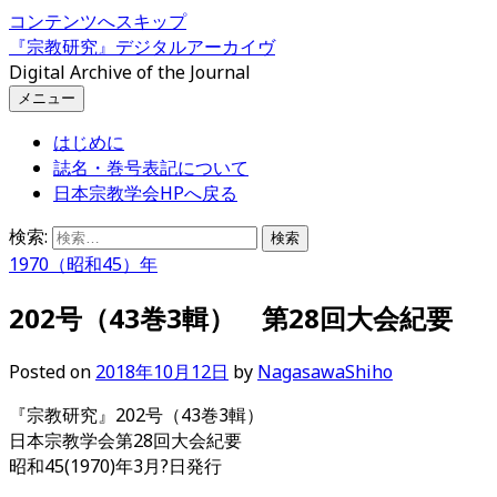
コンテンツへスキップ
『宗教研究』デジタルアーカイヴ
Digital Archive of the Journal
メニュー
はじめに
誌名・巻号表記について
日本宗教学会HPへ戻る
検索:
1970（昭和45）年
202号（43巻3輯） 第28回大会紀要
Posted
on
2018年10月12日
by
NagasawaShiho
『宗教研究』202号（43巻3輯）
日本宗教学会第28回大会紀要
昭和45(1970)年3月?日発行