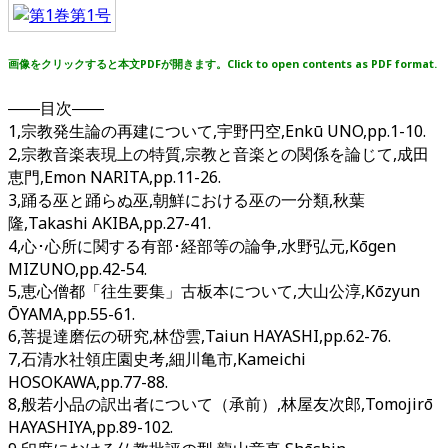
画像をクリックすると本文PDFが開きます。Click to open contents as PDF format.
――目次――
1,宗教発生論の再建について,宇野円空,Enkū UNO,pp.1-10.
2,宗教音楽表現上の特質,宗教と音楽との関係を論じて,成田
恵門,Emon NARITA,pp.11-26.
3,踊る巫と踊らぬ巫,朝鮮における巫の一分類,秋葉
隆,Takashi AKIBA,pp.27-41.
4,心･心所に関する有部･経部等の論争,水野弘元,Kōgen
MIZUNO,pp.42-54.
5,恵心僧都「往生要集」古板本について,大山公淳,Kōzyun
ŌYAMA,pp.55-61.
6,菩提達磨伝の研究,林岱雲,Taiun HAYASHI,pp.62-76.
7,石清水社領庄園史考,細川亀市,Kameichi
HOSOKAWA,pp.77-88.
8,般若小品の訳出者について（承前）,林屋友次郎,Tomojirō
HAYASHIYA,pp.89-102.