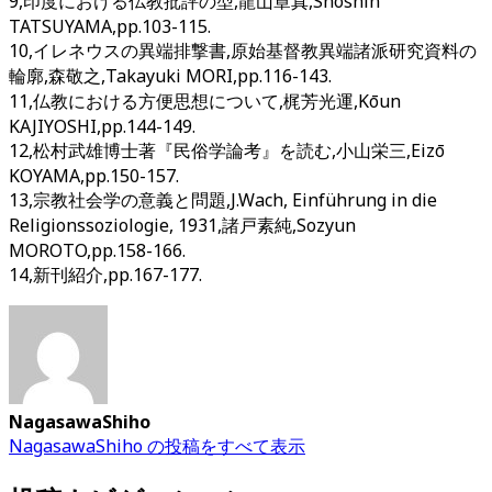
9,印度における仏教批評の型,龍山章真,Shōshin
TATSUYAMA,pp.103-115.
10,イレネウスの異端排撃書,原始基督教異端諸派研究資料の
輪廓,森敬之,Takayuki MORI,pp.116-143.
11,仏教における方便思想について,梶芳光運,Kōun
KAJIYOSHI,pp.144-149.
12,松村武雄博士著『民俗学論考』を読む,小山栄三,Eizō
KOYAMA,pp.150-157.
13,宗教社会学の意義と問題,J.Wach, Einführung in die
Religionssoziologie, 1931,諸戸素純,Sozyun
MOROTO,pp.158-166.
14,新刊紹介,pp.167-177.
NagasawaShiho
NagasawaShiho の投稿をすべて表示