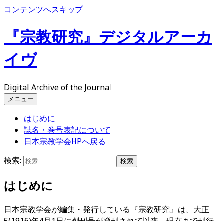
コンテンツへスキップ
『宗教研究』デジタルアーカ
イヴ
Digital Archive of the Journal
メニュー
はじめに
誌名・巻号表記について
日本宗教学会HPへ戻る
検索:
はじめに
日本宗教学会が編集・発行している『宗教研究』は、大正
5(1916)年4月1日に創刊号が発刊されて以来、現在まで刊行