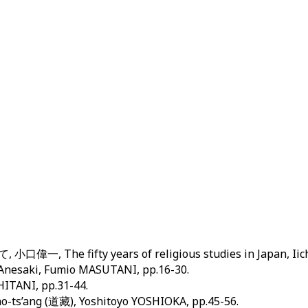
fty years of religious studies in Japan, Iichi 
esaki, Fumio MASUTANI, pp.16-30.
ITANI, pp.31-44.
’ang (道藏), Yoshitoyo YOSHIOKA, pp.45-56.