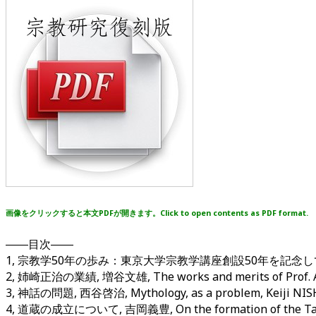
画像をクリックすると本文PDFが開きます。Click to open contents as PDF format.
――目次――
1, 宗教学50年の歩み：東京大学宗教学講座創設50年を記念して, 小口偉一, The fi
2, 姉崎正治の業績, 増谷文雄, The works and merits of Prof. An
3, 神話の問題, 西谷啓治, Mythology, as a problem, Keiji NISH
4, 道蔵の成立について, 吉岡義豊, On the formation of the Tao-ts