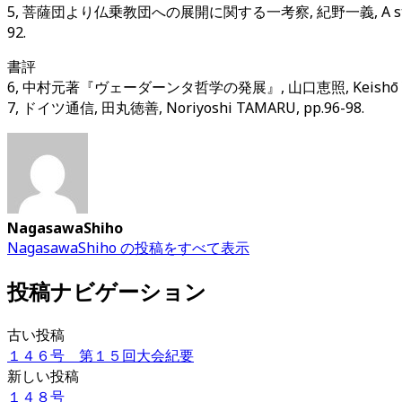
5, 菩薩団より仏乗教団への展開に関する一考察, 紀野一義, A study on the dev
92.
書評
6, 中村元著『ヴェーダーンタ哲学の発展』, 山口恵照, Keishō YAMA
7, ドイツ通信, 田丸徳善, Noriyoshi TAMARU, pp.96-98.
NagasawaShiho
NagasawaShiho の投稿をすべて表示
投稿ナビゲーション
古い投稿
１４６号 第１５回大会紀要
新しい投稿
１４８号