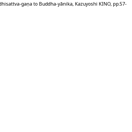
va-gaṇa to Buddha-yānika, Kazuyoshi KINO, pp.57-