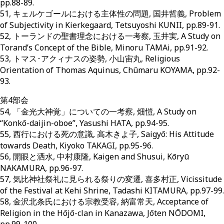
pp.88-89.
51, キェルケゴールにおける主体性の問題, 国井哲義, Problem
of Subjectivity in Kierkegaard, Tetsuyoshi KUNII, pp.89-91.
52, トーランドの聖書理念における一考察, 玉井実, A Study on
Torand’s Concept of the Bible, Minoru TAMAi, pp.91-92.
53, トマス･アクィナスの姿勢, 小山宙丸, Religious
Orientation of Thomas Aquinus, Chūmaru KOYAMA, pp.92-
93.
第4部会
54, 「金光大神覚」についての一考察, 畑愷, A Study on
“Konkō-daijin-oboe”, Yasushi HATA, pp.94-95.
55, 西行における死の意識, 高木きよ子, Saigyō: His Attitude
towards Death, Kiyoko TAKAGI, pp.95-96.
56, 開眼と洒水, 中村康隆, Kaigen and Shusui, Kōryū
NAKAMURA, pp.96-97.
57, 気比神社祭礼に見られる祭りの変遷, 喜多村正, Vicissitude
of the Festival at Kehi Shrine, Tadashi KITAMURA, pp.97-99.
58, 金沢北条氏における宗教受容, 納富常天, Acceptance of
Religion in the Hōjō-clan in Kanazawa, Jōten NŌDOMI,
pp.99-100.