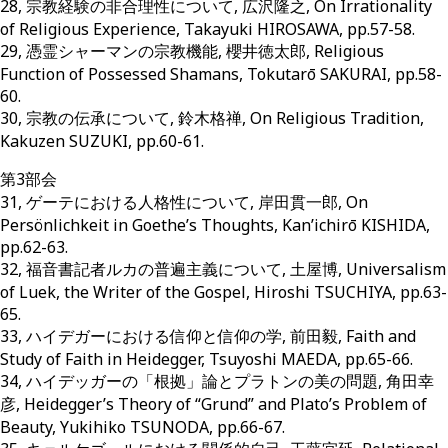
28, 宗教経験の非合理性について, 広沢隆之, On Irrationality
of Religious Experience, Takayuki HIROSAWA, pp.57-58.
29, 憑霊シャーマンの宗教機能, 櫻井徳太郎, Religious
Function of Possessed Shamans, Tokutarō SAKURAI, pp.58-
60.
30, 宗教の伝承について, 鈴木格禅, On Religious Tradition,
Kakuzen SUZUKI, pp.60-61.
第3部会
31, ゲーテにおける人格性について, 岸田貫一郎, On
Persönlichkeit in Goethe’s Thoughts, Kan’ichirō KISHIDA,
pp.62-63.
32, 福音書記者ルカの普遍主義について, 土屋博, Universalism
of Luek, the Writer of the Gospel, Hiroshi TSUCHIYA, pp.63-
65.
33, ハイデガーにおける信仰と信仰の学, 前田毅, Faith and
Study of Faith in Heidegger, Tsuyoshi MAEDA, pp.65-66.
34, ハイデッガーの「根拠」論とプラトンの美の問題, 角田幸
彦, Heidegger’s Theory of “Grund” and Plato’s Problem of
Beauty, Yukihiko TSUNODA, pp.66-67.