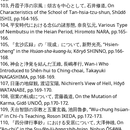
103, 丹霞子淳の宗風：頌古を中心として, 石井修道, On
Characteristics of the School of Tan-hsia-tzu-shun, Shūdō
ISHII, pp.164-165.
104, 平安時代における念仏の諸形態, 奈良弘元, Various Type
of Nembutsu in the Heian Period, Hiromoto NARA, pp.165-
166.
105, 『玄沙広録』の「現成」について, 新野光亮, “Hsien-
cheng” in the
Hsüan-sha-kuang-lu
, Kōryō SHINNO, pp.166-
168.
106, 神会と浄覚を結んだ王維, 長嶋孝行, Wan-i Who
Introduced to Shên-hui to Ching-choai, Takayuki
NAGASHIMA, pp.168-169.
107, 日蓮の地獄観, 渡辺宝陽, Nichiren’s View of Hell, Hōyō
WATANABE, pp.169-170.
108, 宿業の転成について, 雲藤義道, On the Mutation of
Karma, Gidō UNDŌ, pp.170-172.
109, 天台智顗の宗教と五重玄義, 池田魯参, “Wu-chung hsüan-
i” in Chi-i’s Teaching, Roson IKEDA, pp.172-173.
110, 『四分律行事鈔』における安居について, 大澤伸雄, On
“An-chü” in the
Ssu-fên-lü-hang;shih-hsiao
, Nobuo ŌSAWA,