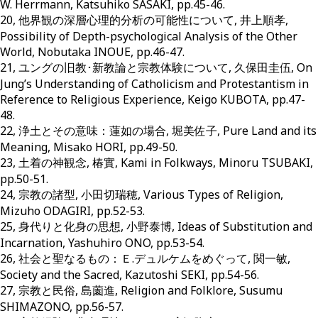
W. Herrmann, Katsuhiko SASAKI, pp.45-46.
20, 他界観の深層心理的分析の可能性について, 井上順孝,
Possibility of Depth-psychological Analysis of the Other
World, Nobutaka INOUE, pp.46-47.
21, ユングの旧教･新教論と宗教体験について, 久保田圭伍, On
Jung’s Understanding of Catholicism and Protestantism in
Reference to Religious Experience, Keigo KUBOTA, pp.47-
48.
22, 浄土とその意味：蓮如の場合, 堀美佐子, Pure Land and its
Meaning, Misako HORI, pp.49-50.
23, 土着の神観念, 椿實, Kami in Folkways, Minoru TSUBAKI,
pp.50-51.
24, 宗教の諸型, 小田切瑞穂, Various Types of Religion,
Mizuho ODAGIRI, pp.52-53.
25, 身代りと化身の思想, 小野泰博, Ideas of Substitution and
Incarnation, Yashuhiro ONO, pp.53-54.
26, 社会と聖なるもの：Ｅ.デュルケムをめぐって, 関一敏,
Society and the Sacred, Kazutoshi SEKI, pp.54-56.
27, 宗教と民俗, 島薗進, Religion and Folklore, Susumu
SHIMAZONO, pp.56-57.