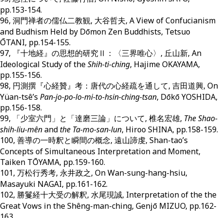
pp.153-154.
96, 洞門禅者の儒仏二教観, 大谷哲夫, A View of Confucianism
and Budhism Held by Dōmon Zen Buddhists, Tetsuo
ŌTANI, pp.154-155.
97, 『十地経』の思想的研究Ⅱ：〈三界唯心〉, 丘山新, An
Ideological Study of the
Shih-ti-ching
, Hajime OKAYAMA,
pp.155-156.
98, 円測撰『心経贊』考：唐代の心経疏を通して, 吉田道興, On
Yüan-tsê’s
Pan-jo-po-lo-mi-to-hsin-ching-tsan
, Dōkō YOSHIDA,
pp.156-158.
99, 「少室六門」と「達磨三論」について, 椎名宏雄,
The Shao-
shih-liu-mên
and
the Ta-mo-san-lun
, Hiroo SHINA, pp.158-159.
100, 善導の一時釈と瞬間の概念, 遠山諦虔, Shan-tao’s
Concepts of Simultaneous Interpretation and Moment,
Taiken TŌYAMA, pp.159-160.
101, 万松行秀考, 永井政之, On Wan-sung-hang-hsiu,
Masayuki NAGAI, pp.161-162.
102, 勝鬘経十大受の解釈, 水尾現誠, Interpretation of the the
Great Vows in the Shêng-man-ching, Genjō MIZUO, pp.162-
163.