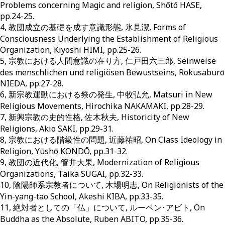
Problems concerning Magic and religion, Shōtō HASE,
pp.24-25.
4, 教団成立の基礎を成す意識形態, 氷見潔, Forms of
Consciousness Underlying the Establishment of Religious
Organization, Kiyoshi HIMI, pp.25-26.
5, 宗教における人間意識の在り方, 仁戸田六三郎, Seinweise
des menschlichen und religiösen Bewustseins, Rokusaburō
NIEDA, pp.27-28.
6, 新宗教運動における祭の発生, 中牧弘允, Matsuri in New
Religious Movements, Hirochika NAKAMAKI, pp.28-29.
7, 新興宗教の史的性格, 佐木秋夫, Historicity of New
Religions, Akio SAKI, pp.29-31.
8, 宗教における階級性の問題, 近藤祐昭, On Class Ideology in
Religion, Yūshō KONDŌ, pp.31-32.
9, 教団の近代化, 管井大果, Modernization of Religious
Organizations, Taika SUGAI, pp.32-33.
10, 陰陽師系宗教者について, 木場明志, On Religionists of the
Yin-yang-tao School, Akeshi KIBA, pp.33-35.
11, 絶対者としての「仏」について, ルーベン･アビト, On
Buddha as the Absolute, Ruben ABITO, pp.35-36.