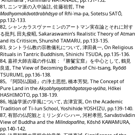
81, ニンマ派の入中論註, 佐藤祖哲, The
Madhyamakāvatārabhāṣya
of Rñiṅ-ma-pa, Sotetsu SATŌ,
pp.132-133.
82, シャンカラスヴァーミンのアートマン実在論とそれに対す
る批判, 田丸俊昭, Saṅkaraswamin’s Realistic Theory of Atman
and its Critisicm, Shunshō TAMARU, pp.133-135.
83, タントラ仏教の宗教儀礼について, 津田眞一, On Religious
Rituals in Tantric Buddhism, Shinichi TSUDA, pp.135-136.
84, 嘉祥大師吉蔵の作仏観：『勝鬘宝窟』を中心として, 鶴見
良道, The View of Becoming Buddha of Chi-tsang, Ryōdō
TSURUMI, pp.136-138.
85, 『阿閦仏国経』の浄土思想, 橋本芳契, The Concept of
Pure Land in the
Akṣabhyayatathāgatasya-vyūha
, Hōkei
HASHIMOTO, pp.138-139.
86, 地論学派の学風について, 吉津宜英, On the Academic
Tradition of Ti-lun School, Yoshihide YOSHIZU, pp.139-140.
87, 有部の仏陀観とミリンダパンハー, 河村孝照, Sarvāstivādin
View of Buddha and the
Milindapañha
, Kōshō KAWAMURA,
pp.140-142.