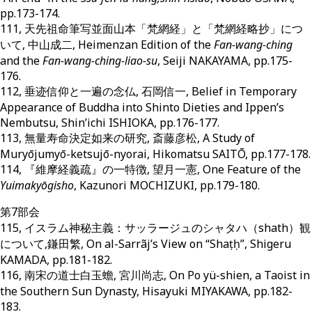
pp.173-174.
111, 天先祖命筆写並面山本「梵網経」と「梵網経略抄」につ
いて, 中山成二, Heimenzan Edition of the
Fan-wang-ching
and the
Fan-wang-ching-liao-su
, Seiji NAKAYAMA, pp.175-
176.
112, 垂迹信仰と一遍の念仏, 石岡信一, Belief in Temporary
Appearance of Buddha into Shinto Dieties and Ippen’s
Nembutsu, Shin’ichi ISHIOKA, pp.176-177.
113, 無量寿命決定如来の研究, 斎藤彦松, A Study of
Muryōjumyō-ketsujō-nyorai, Hikomatsu SAITŌ, pp.177-178.
114, 『維摩経義疏』の一特徴, 望月一憲, One Feature of the
Yuimakyōgisho
, Kazunori MOCHIZUKI, pp.179-180.
第7部会
115, イスラム神秘主義：サッラージュのシャタハ（shath）観
について,鎌田繁, On al-Sarrãj’s View on “Shaṭḥ”, Shigeru
KAMADA, pp.181-182.
116, 南宋の道士白玉蟾, 宮川尚志, On Po yü-shien, a Taoist in
the Southern Sun Dynasty, Hisayuki MIYAKAWA, pp.182-
183.