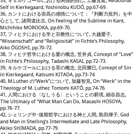
35, キェルケゴールにおける関係的自己, 工藤宜延, Relational
Self in Kierkegaard, Yoshinobu KUDŌ, pp.67-69.
36, カントにおける崇高の感情について：『判断力批判』を中
心として, 諸岡道比古, On Feeling of the Sublime in Kant,
Michihiko MOROOKA, pp.69-70.
37, フィヒテにおける学と宗教性について, 大越愛子,
“Wissenschaft” and “Religiosität” in Fichte’s Philosophy,
Aiko ŌGOSHI, pp.70-72.
38, フィヒテ哲学における愛の概念, 笠井貞, Concept of “Love”
in Fichte’s Philosophy, Tadashi KASAI, pp.72-73.
39, キルケゴールにおける罪の概念, 北田勝巳, Concept of Sin
in Kierkegaard, Katsumi KITADA, pp.73-74.
40, M.Luther の“Werk”について, 加藤智見, On “Werk” in the
Theology of M. Luther, Tomomi KATŌ, pp.74-76.
41, 人間における〈なしうる〉ということの窮境, 細谷昌志,
The Ultimacy of “What Man Can Do, Masashi HOSOYA,
pp.76-77.
42, シェリング中･後期哲学における神と人間, 島田燁子, God
and Man in Shelling’s Intermediate and Late Philosophy,
Akiko SHIMADA, pp.77-79.