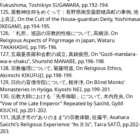
Fukushima, Toshikiyo SUGAWARA, pp.192-194.
125, 屋敷神信仰をめぐって：長野県南安曇郡穂高町の事例, 池
上良正, On the Cult of the House-guardian Deity, Yoshimasa
IKEGAMI, pp.194-195.
126, 「札所」巡詣の宗教的性格について, 高橋渉, On
Religious Aspects of Pilgrimage in Japan, Wataru
TAKAHASHI, pp.195-196.
127, 五蔵曼荼羅和会釈の成立, 真鍋俊照, On “Gozō-mandara-
wa-e-shaku”, Shunshō MANABE, pp.196-198.
128, 宗教倫理について, 菊藤明道, On Religious Ethics,
Akimichi KIKUFUJI, pp.198-199.
129, 日向の盲僧寺院について, 根井浄, On Blind Monks’
Monasteries in Hyūga, Kiyoshi NEI, pp.199-201.
130, 伝教大師における「先帝御願」について, 木内尭央, On
“Vow of the Late Emperor” Repeated by Saichō, Gyōō
KIUCHI, pp.201-202.
131, 浅原才市の“ありのまま”の宗教体験, 佐藤平, Asahara
Saiichi’s Religious Experience: “As It Is”, Taira SATŌ, pp.202-
203.