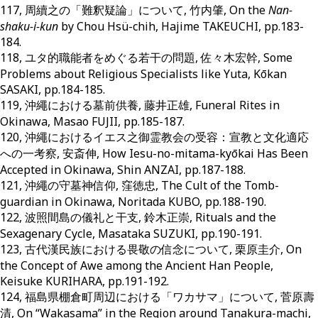
117, 周續之の「難釈疑論」について, 竹内肇, On the
Nan-
shaku-i-kun
by Chou Hsü-chih, Hajime TAKEUCHI, pp.183-
184.
118, ユタ的職能者をめぐる若干の問題, 佐々木宏幹, Some
Problems about Religious Specialists like Yuta, Kōkan
SASAKI, pp.184-185.
119, 沖繩における墓前供養, 藤井正雄, Funeral Rites in
Okinawa, Masao FUJII, pp.185-187.
120, 沖繩におけるイエス之御霊教会の受容：宣教と文化適応
への一考察, 安斎伸, How Iesu-no-mitama-kyōkai Has Been
Accepted in Okinawa, Shin ANZAI, pp.187-188.
121, 沖繩の守墓神信仰, 窪徳忠, The Cult of the Tomb-
guardian in Okinawa, Noritada KUBO, pp.188-190.
122, 波照間島の儀礼と干支, 鈴木正崇, Rituals and the
Sexagenary Cycle, Masataka SUZUKI, pp.190-191.
123, 古代漢民族における畏敬の信念について, 栗原圭介, On
the Concept of Awe among the Ancient Han People,
Keisuke KURIHARA, pp.191-192.
124, 福島県棚倉町周辺における「ワカサマ」について, 菅原壽
清, On “Wakasama” in the Region around Tanakura-machi,