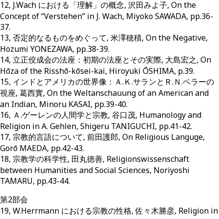
12, J.Wach における「理解」の概念, 沢田みよ子, On the
Concept of “Verstehen” in J. Wach, Miyoko SAWADA, pp.36-
37.
13, 否定的なるものをめぐって, 米澤穂積, On the Negative,
Hozumi YONEZAWA, pp.38-39.
14, 立正佼成会の法座：初期の法座とその実際, 大島宏之, On
Hōza of the Risshō-kōsei-kai, Hiroyuki ŌSHIMA, p.39.
15, インドとアメリカの世界像：Ａ.Ｋ.サランとＲ.Ｎ.ベラーの
視座, 葛西實, On the Weltanschauung of an American and
an Indian, Minoru KASAI, pp.39-40.
16, Ａ.ゲーレンの人間学と宗教, 谷口茂, Humanology and
Religion in A. Gehlen, Shigeru TANIGUCHI, pp.41-42.
17, 宗教的言語について, 前田護郎, On Religious Languge,
Gorō MAEDA, pp.42-43.
18, 宗教学の科学性, 田丸徳善, Religionswissenschaft
between Humanities and Social Sciences, Noriyoshi
TAMARU, pp.43-44.
第2部会
19, W.Herrmann における宗教の性格, 佐々木勝彦, Religion in