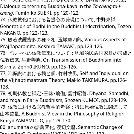
Dialogue concerning Buddha-kāya in the
Ta-cheng-ta-i-
chang
, Fumihiko SUEKI, pp.120-122.
74, 仏教教化における菩提心の発現について, 中野東禅,
Generation of Bodhi in the Buddhist Indoctrination, Tōzen
NAKANO, pp.122-123.
75, 般若波羅蜜多の種々相, 玉城康四郎, Various Aspects of
Prajñāpāramitā, Kōshirō TAMAKI, pp.123-125.
76, ビルマへの仏教伝来について：地域的民族国家群の形成と
仏教伝来, 生野善應, On Transmission of Buddhism into
Burma, Zennō IKUNO, pp.125-126.
77, 唯識説における我と個, 竹村牧男, Self and Individual on
the Vijñaptimaātratā Theory, Makio TAKEMURA, pp.126-
128.
78, 初期仏教と禅定･三昧･瑜伽, 雲井昭善, Dhyāna, Samādhi,
and Yoga in Early Buddhism, Shōzen KUMOI, pp.128-129.
79, 仏教における宗教哲学的考察：特に原始仏教に関連して,
山本啓量, A Buddhist View in the Philosophy of Religion,
Keiryō YAMAMOTO, pp.129-130.
80, anumāna の語義変化, 渡辺文麿, Semantic Change of
“Anumāna”, Fumimaro WATANABE, pp.131-132.