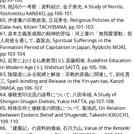
59, 祝詞の一考察：資料紹介, 金子善光, A Study of Norito,
Yoshimitsu KANEKO, pp.100-101.
60, 伊達藩の宗教政策, 立花孝全, Religious Policies of the
Date-han, Kōzen TACHIBANA, pp.101-103.
61, 資本主義形成期の精神的苦悩：河上肇の「無我愛運動」投
入前後を通して, 森龍吉, Spiritual Sufferings in the
Formation Period of Capitalism in Japan, Ryūkichi MORI,
pp.103-104.
62, 近世における仏教教育(２), 斎藤昭俊, Buddhist Education
in Modern Age (Ⅱ), Shōshun SAITŌ, pp.105-106.
63, 陰陽道にみる呪縛と解放：宗教的原義に関連して, 岩佐貫
三, Spell-binding and Release in the Yin-yan-tao, Kanzō
IWASA, pp.106-107.
64, 修験恵印法流の諸尊について, 八田幸雄, A Study of
Shingon-Shugen Dieties, Yukio HATTA, pp.107-108.
65, 特殊信仰と修験道の関係について, 菊池武, On Relation
between Esoteric Belief and Shugendō, Takeshi KIKUCHI,
109-110.
66, 『建撕記』の資料的価値, 石川力山, Value of the
Kenseiki