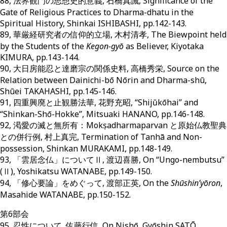
88, 法界観門の思想史的意義, 石橋真誡, Significance of the
Gate of Religious Practices to Dharma-dhatu in the
Spiritual History, Shinkai ISHIBASHI, pp.142-143.
89, 華厳経研究者の信仰的立場, 木村清孝, The Biewpoint held
by the Students of the
Kegon-gyō
as Believer, Kiyotaka
KIMURA, pp.143-144.
90, 大日房能忍と達磨宗の関係史料, 高橋秀栄, Source on the
Relation between Dainichi-bō Nōrin and Dharma-shū,
Shūei TAKAHASHI, pp.145-146.
91, 四重興廃と止観勝法華, 花野充昭, “Shijŭkōhai” and
“Shinkan-Shō-Hokke”, Mitsuaki HANANO, pp.146-148.
92, 渇愛の滅と無所有：Mokṣadharmaparvan と原始仏教聖典
との併行例, 村上真完, Termination of Tanhā and Non-
possession, Shinkan MURAKAMI, pp.148-149.
93, 「雲居念仏」についてⅡ, 渡辺喜勝, On “Ungo-nembutsu”
(Ⅱ), Yoshikatsu WATANABE, pp.149-150.
94, 「修心要論」をめぐって, 渡部正英, On the
Shūshin’yōron
,
Masahide WATANABE, pp.150-152.
第6部会
95, 忍性について, 佐藤行信, On Nishō, Gyōshin SATŌ,