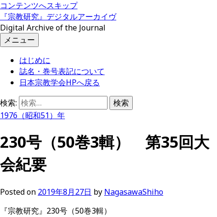
コンテンツへスキップ
『宗教研究』デジタルアーカイヴ
Digital Archive of the Journal
メニュー
はじめに
誌名・巻号表記について
日本宗教学会HPへ戻る
検索:
1976（昭和51）年
230号（50巻3輯） 第35回大
会紀要
Posted
on
2019年8月27日
by
NagasawaShiho
『宗教研究』230号（50巻3輯）