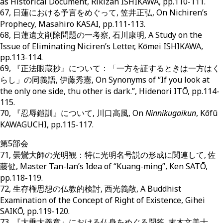
as Historical Document, Rikizan ISHIKAWA, pp.110-111.
67, 日蓮における予言をめぐって, 笠井正弘, On Nichiren’s
Prophecy, Masahiro KASAI, pp.111-113.
68, 日蓮遺文削除問題の一考察, 石川康明, A Study on the
Issue of Eliminating Niciren’s Letter, Kōmei ISHIKAWA,
pp.113-114.
69, 『正法眼蔵抄』について：「一方を証するときは一方はく
らし」の同義語, 伊藤秀憲, On Synonyms of “If you look at
the only one side, thu other is dark.”, Hidenori ITŌ, pp.114-
115.
70, 『忍辱鎧訓』について, 川口高風, On
Ninnikugaikun
, Kōfū
KAWAGUCHI, pp.115-117.
第5部会
71, 曇鸞大師の光明観：特に光明名号説の形成に関連して, 佐
藤健, Master Tan-lan’s Idea of “Kuang-ming”, Ken SATŌ,
pp.118-119.
72, 生存権思想の仏教的検討, 西光義敞, A Buddhist
Examination of the Concept of Right of Existence, Gihei
SAIKŌ, pp.119-120.
73, 『大乗大義章』における仏身をめぐる問答, 末木文美士,