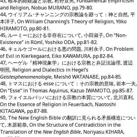
43, 根本的経験論と宗教, 村野宣男, Fundamental Empiricism
and Religion, Nobuo MURANO, pp.79-80.
44, ウイリアム･チャンニングの宗教論を廻って：神と自然, 平
本洋子, On William Channing’s Theory of Religion, Yōko
HIRAMOTO, pp.80-81.
45, ルーミーにおける非存在について, 小田淑子, On “Non-
Existence” in Rūmī, Yoshiko ODA, pp.81-82.
46, キェルケゴールにおける悪の問題, 川村永子, On Problem
of Evil in Kierkegaard, Eiko KAWAMURA, pp.82-84.
47, ヘーゲル『精神現象学』における宗教と弁証法論理, 渡辺
明照, Religion and Dialectics in Hegel’s
Geistesphenomenologie
, Meishō WATANABE, pp.84-85.
48, トマスにおける esse について：その宗教的意味, 岩本一夫,
On “Esse” in Thomas Aquinus, Kazuo IWAMOTO, pp.85-87.
49, フォイエルバッハにおける宗教の本質について, 北川直利,
On the Essence of Religion in Feuerbach, Naotoshi
KITAGAWA, pp.87-88.
50, The New English Bible の翻訳に見られる矛盾構造につい
て, 木原範恭, On the Structure of Contradiction in the
Translation of the
New English Bible
, Noriyasu KIHARA,