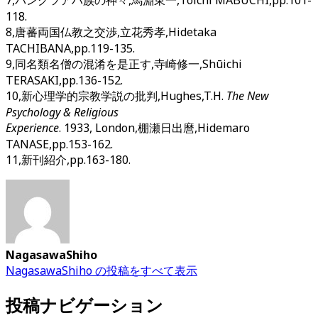
118.
8,唐蕃両国仏教之交渉,立花秀孝,Hidetaka
TACHIBANA,pp.119-135.
9,同名類名僧の混淆を是正す,寺崎修一,Shūichi
TERASAKI,pp.136-152.
10,新心理学的宗教学説の批判,Hughes,T.H.
The New
Psychology & Religious
Experience
. 1933, London,棚瀬日出麿,Hidemaro
TANASE,pp.153-162.
11,新刊紹介,pp.163-180.
NagasawaShiho
NagasawaShiho の投稿をすべて表示
投稿ナビゲーション