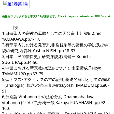
画像をクリックすると本文PDFが開きます。Click to open contents as PDF format.
――目次――
1,日蓮聖人の宗教の母胎としての天台宗,山川智応,Chiō
YAMAKAWA,pp.1-17.
2,有部宗内における発智系,非発智系等の諸種の学説及び学
統の研究,西義雄,Yoshio NISHI,pp.18-33.
3,日本「民間信仰史」研究序説,杉浦健一,Kenichi
SUGIURA,pp.34-56.
4,中世における新宗教の伝道について,圭室諦成,Taizyō
TAMAMURO,pp.57-79.
5,聖トマス･アクィナスの神の証明,基礎的解明としての類比
（analogia）観念,今泉三良,Mitsuyoshi IMAIZUMI,pp.80-
91.
6,分別論 Vibhaṇga 中の法心分別 Dhammahadaya-
vibhaṇga について,舟橋一哉,Kazuya FUNAHASHI,pp.92-
100.
7,パングツアハ族の神々,馬淵東一,Tōichi MABUCHI,pp.101-