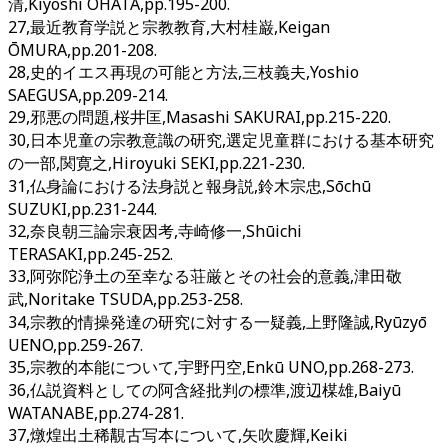
清,Kiyoshi ŌHATA,pp.195-200.
27,最近教育学説と宗教教育,大村桂巌,Keigan
ŌMURA,pp.201-208.
28,史的イエス再現の可能と方法,三枝義夫,Yoshio
SAEGUSA,pp.209-214.
29,邪悪の問題,桜井匡,Masashi SAKURAI,pp.215-220.
30,日本児童の宗教意識の研究,選定児童群における基本研究
の一部,関寛之,Hiroyuki SEKI,pp.221-230.
31,仏身論における法身説と報身説,鈴木宗忠,Sōchū
SUZUKI,pp.231-244.
32,奈良朝三論宗衰因考,寺崎修一,Shūichi
TERASAKI,pp.245-252.
33,阿弥陀浄土の至幸なる荘厳とその社会的意義,津田敬
武,Noritake TSUDA,pp.253-258.
34,宗教的情操発達の研究に対する一疑義,上野隆誠,Ryūzyō
UENO,pp.259-267.
35,宗教的本能について,宇野円空,Enkū UNO,pp.268-273.
36,仏説資料としての阿含経批判の標準,渡辺楳雄,Baiyū
WATANABE,pp.274-281.
37,燉煌出土稀覯古写本について,矢吹慶輝,Keiki