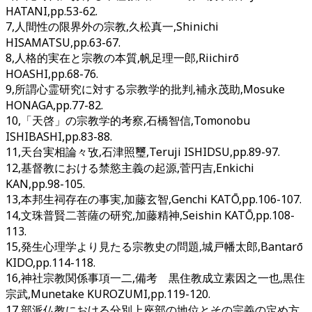
HATANI,pp.53-62.
7,人間性の限界外の宗教,久松真一,Shinichi
HISAMATSU,pp.63-67.
8,人格的実在と宗教の本質,帆足理一郎,Riichirō
HOASHI,pp.68-76.
9,所謂心霊研究に対する宗教学的批判,補永茂助,Mosuke
HONAGA,pp.77-82.
10,「天啓」の宗教学的考察,石橋智信,Tomonobu
ISHIBASHI,pp.83-88.
11,天台実相論々攷,石津照璽,Teruji ISHIDSU,pp.89-97.
12,基督教における禁慾主義の起源,菅円吉,Enkichi
KAN,pp.98-105.
13,本邦生祠存在の事実,加藤玄智,Genchi KATŌ,pp.106-107.
14,文珠普賢二菩薩の研究,加藤精神,Seishin KATŌ,pp.108-
113.
15,発生心理学より見たる宗教史の問題,城戸幡太郎,Bantarō
KIDO,pp.114-118.
16,神社宗教関係事項一二,備考 黒住教成立素因之一也,黒住
宗武,Munetake KUROZUMI,pp.119-120.
17,部派仏教における分別上座部の地位とその宗義の定め方,