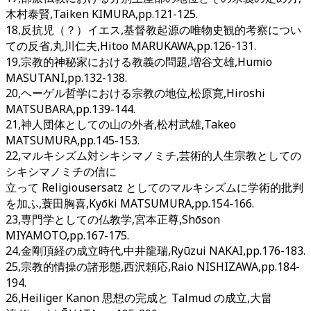
木村泰賢,Taiken KIMURA,pp.121-125.
18,反抗児（？）イエス,基督教起源の唯物史観的考察につい
ての反省,丸川仁夫,Hitoo MARUKAWA,pp.126-131.
19,宗教的神秘家における教義の問題,増谷文雄,Humio
MASUTANI,pp.132-138.
20,ヘーゲル哲学における宗教の地位,松原寛,Hiroshi
MATSUBARA,pp.139-144.
21,神人団体としての山の外者,松村武雄,Takeo
MATSUMURA,pp.145-153.
22,マルキシズム対シキシマノミチ,芸術的人生宗教としての
シキシマノミチの信に
立って Religiousersatz としてのマルキシズムに学術的批判
を加ふ,蓑田胸喜,Kyōki MATSUMURA,pp.154-166.
23,専門学としての仏教学,宮本正尊,Shōson
MIYAMOTO,pp.167-175.
24,金剛頂経の成立時代,中井龍瑞,Ryūzui NAKAI,pp.176-183.
25,宗教的情操の諸形態,西沢頼応,Raio NISHIZAWA,pp.184-
194.
26,Heiliger Kanon 思想の完成と Talmud の成立,大畠