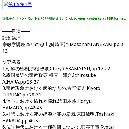
画像をクリックすると本文PDFが開きます。Click to open contents as PDF format.
――目次――
記念講演：
宗教学講座25年の想出,姉崎正治,Masaharu ANEZAKI,pp.3-
13.
研究発表：
1,朝鮮の聖樹,赤松智城,Chizyō AKAMATSU,pp.17-22.
2,露国最近の宗教政策,相原一郎介,Ichirōsuke
AIHARA,pp.23-27.
3,宗教現象における病的なもの,古野清人,Kiyoto
FURUNO,pp.28-31.
4,信心における怖れと憧れ,浜田本悠,Honyū
HAMADA,pp.42-45.
5,神話における死の起源と罪の意識,原田敏明,Toshiaki
HARADA,pp.46-52.
6,仏陀時代における十種教団について,羽溪了諦,Ryōtai