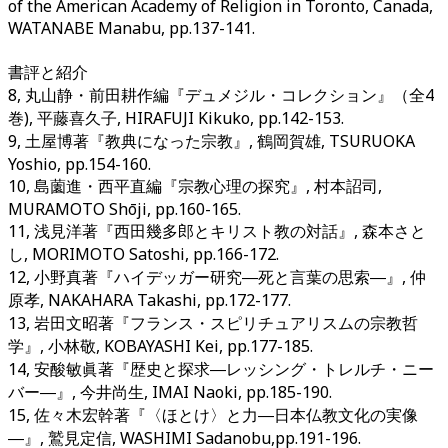
of the American Academy of Religion in Toronto, Canada,
WATANABE Manabu, pp.137-141.
書評と紹介
8, 丸山静・前田耕作編『デュメジル・コレクション』（全4
巻), 平藤喜久子, HIRAFUJI Kikuko, pp.142-153.
9, 土屋博著『教典になった宗教』, 鶴岡賀雄, TSURUOKA
Yoshio, pp.154-160.
10, 島薗進・西平直編『宗教心理の探究』, 村本詔司,
MURAMOTO Shōji, pp.160-165.
11, 浅見洋著『西田幾多郎とキリスト教の対話』, 森本さと
し, MORIMOTO Satoshi, pp.166-172.
12, 小野真著『ハイデッガー研究―死と言葉の思索―』, 仲
原孝, NAKAHARA Takashi, pp.172-177.
13, 岩田文昭著『フランス・スピリチュアリスムの宗教哲
学』, 小林敬, KOBAYASHI Kei, pp.177-185.
14, 安酸敏眞著『歴史と探求―レッシング・トレルチ・ニー
バー―』, 今井尚生, IMAI Naoki, pp.185-190.
15, 佐々木宏幹著『〈ほとけ〉と力―日本仏教文化の実像
―』, 鷲見定信, WASHIMI Sadanobu,pp.191-196.