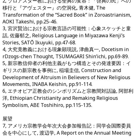
2, ゾロアスター教における聖典の変容：「啓典の民」への
移行と『アヴェスター』の空洞化, 青木健, The
Transformation of the “Sacred Book” in Zoroastrianism,
AOKI Takeshi, pp.25-46.
3, 宮沢賢治における宗教言語の可能性：心象スケッチと童
話, 佐藤郁之, Religious Language in Miyazawa Kenji’s
Stories, SATŌ Ikuyuki, pp.47-68.
4, 大究竟教義における現象顕現説, 津曲真一, Docetism in
rDzogs-chen Thought, TSUMAGARI Shin’ichi, pp.69-89.
5, 新宗教信仰者の利他主義がもつ構造とその発達要因：イ
ギリスの新宗教を事例に, 稲場圭信, Construction and
Development of Altruism in Believers of New Religious
Movements, INABA Keishin, pp.91-114.
6, エチオピア正教会のシンボリズムと宗教間対話論, 阿部利
洋, Ethiopian Christianity and Remaking Religious
Symbolism, ABE Toshihiro, pp.115-135.
展望
7, アメリカ宗教学会年次大会参加報告記：同学会国際委員
会を中心にして, 渡辺学, A Report on the Annual Meeting