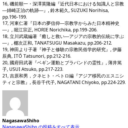
16, 磯前順一・深澤英隆編『近代日本における知識人と宗教
―姉崎正治の軌跡―』, 鈴木範久, SUZUKI Norihisa,
pp.196-199.
17, 河東仁著『日本の夢信仰―宗教学からみた日本精神史
―』, 堀江宗正, HORIE Norichika, pp.199-206.
18, 立川武蔵編著『癒しと救い―アジアの宗教的伝統に学ぶ
―』, 棚次正和, TANATSUGU Masakazu, pp.206-212.
19, 神田より子著『神子と修験の宗教民俗学的研究』, 伊藤
辰典, ITŌ Tatsunori, pp.212-216.
20, 國府田武著『ベギン運動とブラバンドの霊性』, 薄井篤
子, USUI Atsuko, pp.217-223.
21, 吉原和男，クネヒト・ペトロ編『アジア移民のエスニシ
ティと宗教』, 長谷千代子, NAGATANI Chiyoko, pp.224-229.
NagasawaShiho
NagasawaShiho の投稿をすべて表示