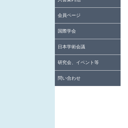
入会手続
年会費
退会手続
会員ページ
著作・報告書紹介
宗教学関係教員募集
賞・助成公募
掲載案内
国際学会
国際学会の紹介
IAHR関連情報
その他の国際学会情報、
日本学術会議
国際委員会からのお知らせ
研究会、イベント等
問い合わせ