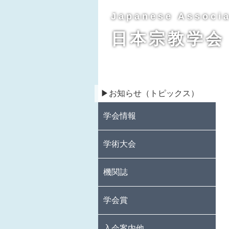
Japanese Associa
日本宗教学会
▶お知らせ（トピックス）
学会情報
学会紹介
日本宗教学会略史
日本宗教学会会則
役員名簿
日本宗教学会倫理指針
学術大会
2023年度の学術大会
過去の学術大会
機関誌
宗教研究
Religious Studies
学会賞
in Japan
日本宗教学会賞
受賞作一覧
入会案内他