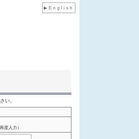
▶English
さい。
再度入力）